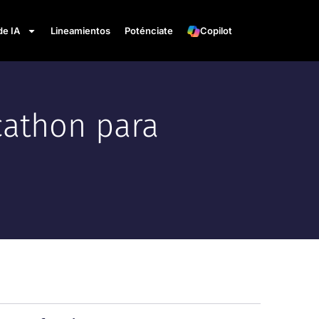
de IA
Lineamientos
Poténciate
Copilot
cathon para